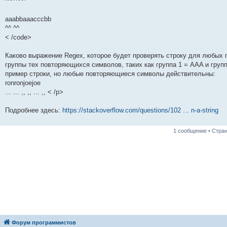
^^^ ^^^
aaabbaaacccbb
^^ ^^
< /code>
Каково выражение Regex, которое будет проверять строку для любых
группы тех повторяющихся символов, таких как группа 1 = AAA и групп
пример строки, но любые повторяющиеся символы действительны:
ronronjoejoe
... ... ,, ,, ... ,, < /p>
Подробнее здесь:
https://stackoverflow.com/questions/102 ... n-a-string
1 сообщение • Стра
Форум программистов