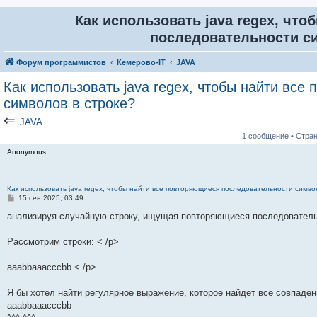
Как использовать java regex, чт
последовательности с
Форум программистов
Кемерово-IT
JAVA
Как использовать java regex, чтобы найти вс
символов в строке?
⇐
JAVA
1 сообщение • Стра
Anonymous
Как использовать java regex, чтобы найти все повторяющиеся последовательности симво
С
15 сен 2025, 03:49
о
о
анализируя случайную строку, ищущая повторяющиеся последовательн
б
щ
е
Рассмотрим строки: < /p>
н
и
е
aaabbaaacccbb < /p>
Я бы хотел найти регулярное выражение, которое найдет все совпаден
aaabbaaacccbb