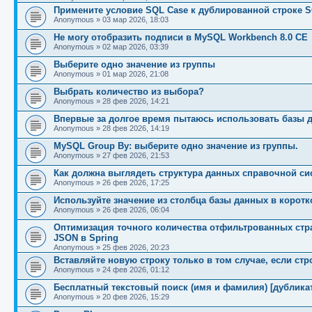
Примените условие SQL Case к дублированной строке S
Anonymous
»
03 мар 2026, 18:03
Не могу отобразить подписи в MySQL Workbench 8.0 CE
Anonymous
»
02 мар 2026, 03:39
Выберите одно значение из группы
Anonymous
»
01 мар 2026, 21:08
Выбрать количество из выбора?
Anonymous
»
28 фев 2026, 14:21
Впервые за долгое время пытаюсь использовать базы 
Anonymous
»
28 фев 2026, 14:19
MySQL Group By: выберите одно значение из группы.
Anonymous
»
27 фев 2026, 21:53
Как должна выглядеть структура данных справочной с
Anonymous
»
26 фев 2026, 17:25
Используйте значение из столбца базы данных в коротко
Anonymous
»
26 фев 2026, 06:04
Оптимизация точного количества отфильтрованных стр
JSON в Spring
Anonymous
»
25 фев 2026, 20:23
Вставляйте новую строку только в том случае, если стр
Anonymous
»
24 фев 2026, 01:12
Бесплатный текстовый поиск (имя и фамилия) [дубликат
Anonymous
»
20 фев 2026, 15:29