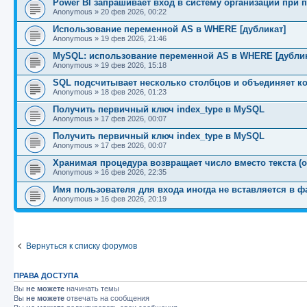
Power BI запрашивает вход в систему организации пр
Anonymous
»
20 фев 2026, 00:22
Использование переменной AS в WHERE [дубликат]
Anonymous
»
19 фев 2026, 21:46
MySQL: использование переменной AS в WHERE [дублик
Anonymous
»
19 фев 2026, 15:18
SQL подсчитывает несколько столбцов и объединяет к
Anonymous
»
18 фев 2026, 01:23
Получить первичный ключ index_type в MySQL
Anonymous
»
17 фев 2026, 00:07
Получить первичный ключ index_type в MySQL
Anonymous
»
17 фев 2026, 00:07
Хранимая процедура возвращает число вместо текста (од
Anonymous
»
16 фев 2026, 22:35
Имя пользователя для входа иногда не вставляется в 
Anonymous
»
16 фев 2026, 20:19
Вернуться к списку форумов
ПРАВА ДОСТУПА
Вы
не можете
начинать темы
Вы
не можете
отвечать на сообщения