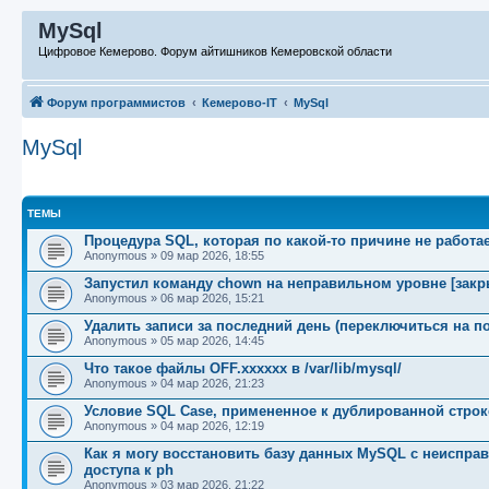
MySql
Цифровое Кемерово. Форум айтишников Кемеровской области
Форум программистов
Кемерово-IT
MySql
MySql
ТЕМЫ
Процедура SQL, которая по какой-то причине не работа
Anonymous
»
09 мар 2026, 18:55
Запустил команду chown на неправильном уровне [закр
Anonymous
»
06 мар 2026, 15:21
Удалить записи за последний день (переключиться на п
Anonymous
»
05 мар 2026, 14:45
Что такое файлы OFF.xxxxxx в /var/lib/mysql/
Anonymous
»
04 мар 2026, 21:23
Условие SQL Case, примененное к дублированной строк
Anonymous
»
04 мар 2026, 12:19
Как я могу восстановить базу данных MySQL с неисправ
доступа к ph
Anonymous
»
03 мар 2026, 21:22