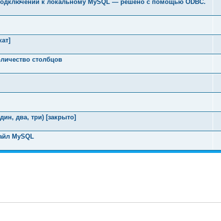
и подключении к локальному MySQL — решено с помощью ODBC.
ат]
оличество столбцов
ин, два, три) [закрыто]
файл MySQL