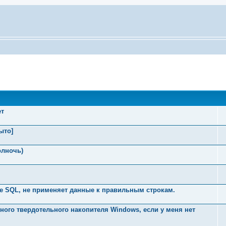
ет
ыто]
олночь)
е SQL, не применяет данные к правильным строкам.
ного твердотельного накопителя Windows, если у меня нет