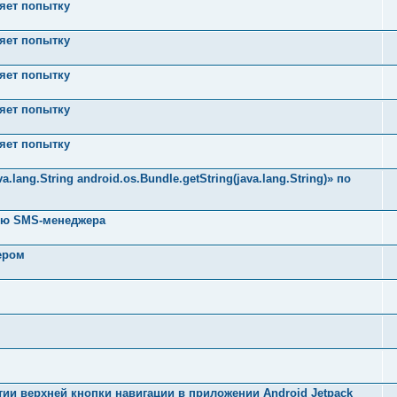
ряет попытку
ряет попытку
ряет попытку
ряет попытку
ряет попытку
ang.String android.os.Bundle.getString(java.lang.String)» по
щью SMS-менеджера
ером
ии верхней кнопки навигации в приложении Android Jetpack