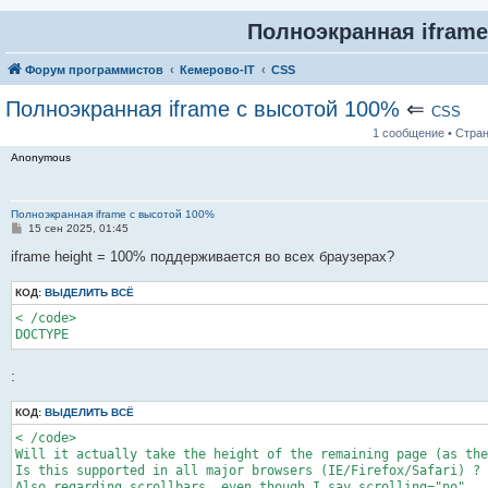
Полноэкранная iframe
Форум программистов
Кемерово-IT
CSS
Полноэкранная iframe с высотой 100%
⇐
CSS
1 сообщение • Стра
Anonymous
Полноэкранная iframe с высотой 100%
С
15 сен 2025, 01:45
о
о
iframe height = 100% поддерживается во всех браузерах?
б
щ
КОД:
е
ВЫДЕЛИТЬ ВСЁ
н
< /code>

и
е
DOCTYPE
:
КОД:
ВЫДЕЛИТЬ ВСЁ
< /code>

Will it actually take the height of the remaining page (as the
Is this supported in all major browsers (IE/Firefox/Safari) ?

Also regarding scrollbars, even though I say scrolling="no"