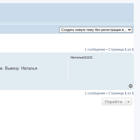
1 сообщение • Страница
1
из
1
Наталья111111
ов. Вывезу. Наталья
В
е
1 сообщение • Страница
1
из
1
р
н
Перейти
у
т
ь
с
я
к
н
а
ч