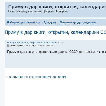
Приму в дар книги, открытки, календари
Печатная продукция даром. Цифровое Кемерово
Форум программистов
Для души
Печатная продукция даром
Приму в дар книги, открытки, календарики 
Приму в дар книги, открытки, календарики СССР
С
Наталья111111
»
29 мар 2015, 19:47
о
о
Приму в дар книги, открытки, календарики СССР, но чтоб были книг
б
щ
е
н
и
е
Вернуться в «Печатная продукция даром»