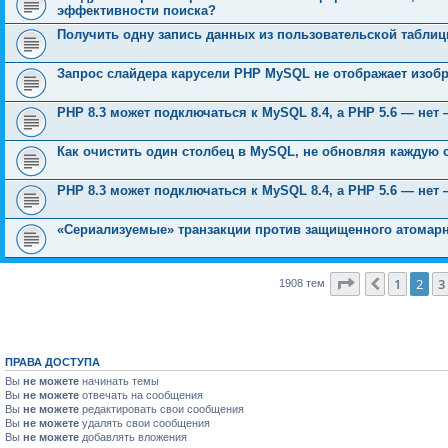
эффективности поиска?
Получить одну запись данных из пользовательской табли
Запрос слайдера карусели PHP MySQL не отображает изоб
PHP 8.3 может подключаться к MySQL 8.4, а PHP 5.6 — не
Как очистить один столбец в MySQL, не обновляя каждую 
PHP 8.3 может подключаться к MySQL 8.4, а PHP 5.6 — нет
«Сериализуемые» транзакции против защищенного атомар
Страница
2
и
1
2
3
Пред.
1908 тем
ПРАВА ДОСТУПА
Вы
не можете
начинать темы
Вы
не можете
отвечать на сообщения
Вы
не можете
редактировать свои сообщения
Вы
не можете
удалять свои сообщения
Вы
не можете
добавлять вложения