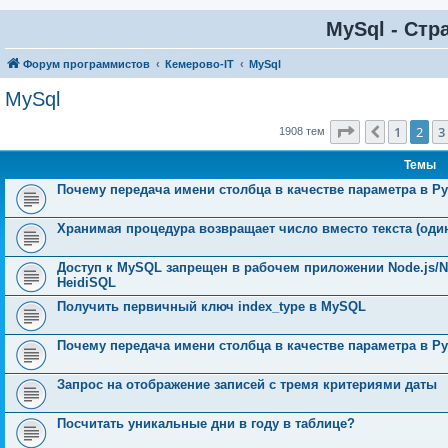
MySql - Стр
Форум программистов
Кемерово-IT
MySql
MySql
Страница
2
и
1
2
3
Пред.
1908 тем
Темы
Почему передача имени столбца в качестве параметра в P
Хранимая процедура возвращает число вместо текста (один,
Доступ к MySQL запрещен в рабочем приложении Node.js/Nex
HeidiSQL
Получить первичный ключ index_type в MySQL
Почему передача имени столбца в качестве параметра в P
Запрос на отображение записей с тремя критериями даты
Посчитать уникальные дни в году в таблице?